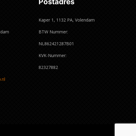
Postadres
Kaper 1, 1132 PA, Volendam
 Edam
BTW Nummer:
m
NL862421287B01
KVK-Nummer:
82327882
.nl