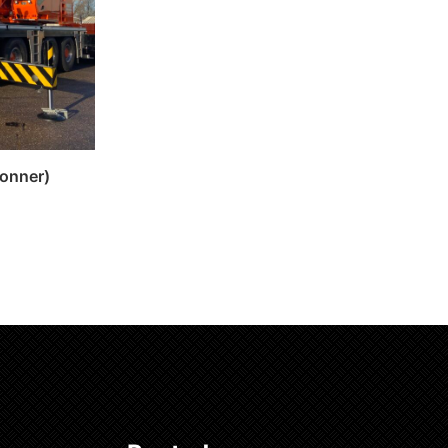
onner)