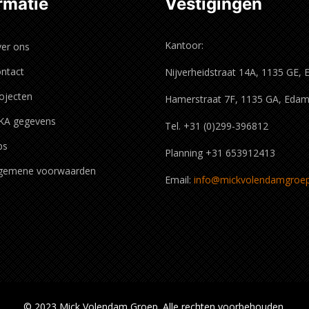
rmatie
Vestigingen
Kantoor:
er ons
ntact
Nijverheidstraat 14A, 1135 GE,
ojecten
Hamerstraat 7F, 1135 GA, Eda
KA gegevens
Tel. +31 (0)299-396812
ps
Planning +31 653912413
gemene voorwaarden
Email:
info@mickvolendamgroep
© 2023 Mick Volendam Groep. Alle rechten voorbehouden.