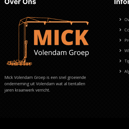
Over Ons
Info
Ov
Co
Pr
W
Ti
Al
Mick Volendam Groep is een snel groeiende
onderneming uit Volendam wat al tientallen
jaren kraanwerk verricht.