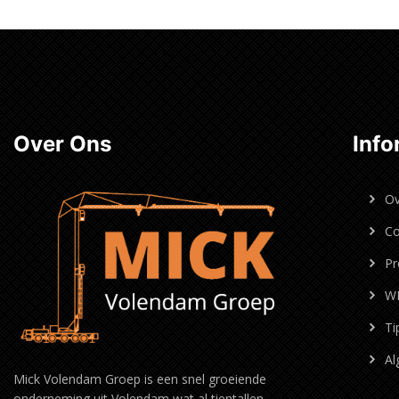
Over Ons
Info
Ov
Co
Pr
W
Ti
Al
Mick Volendam Groep is een snel groeiende
onderneming uit Volendam wat al tientallen