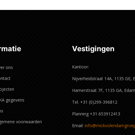
rmatie
Vestigingen
Kantoor:
er ons
ntact
Nijverheidstraat 14A, 1135 GE,
ojecten
Hamerstraat 7F, 1135 GA, Eda
KA gegevens
Tel. +31 (0)299-396812
ps
Planning +31 653912413
gemene voorwaarden
Email:
info@mickvolendamgroep