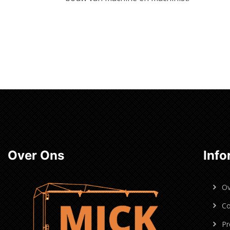
Over Ons
Info
Ov
Co
Pr