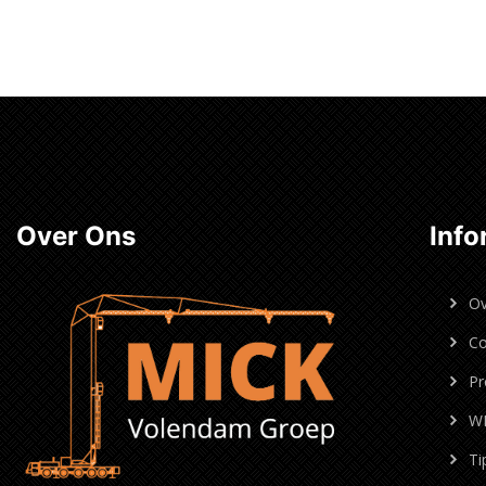
Lees verder
Lees ve
Over Ons
Info
Ov
Co
Pr
W
Ti