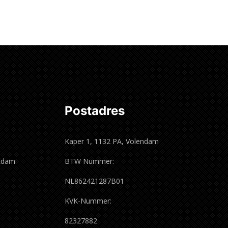
Lees verder
Postadres
Kaper 1, 1132 PA, Volendam
 Edam
BTW Nummer:
m
NL862421287B01
KVK-Nummer:
82327882