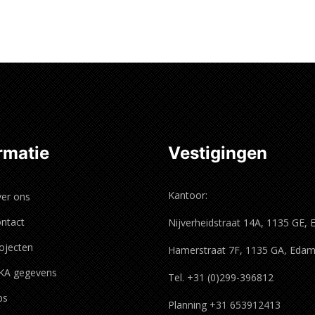
rder
Lees verder
rmatie
Vestigingen
Kantoor:
er ons
ntact
Nijverheidstraat 14A, 1135 GE,
ojecten
Hamerstraat 7F, 1135 GA, Eda
KA gegevens
Tel. +31 (0)299-396812
ps
Planning +31 653912413