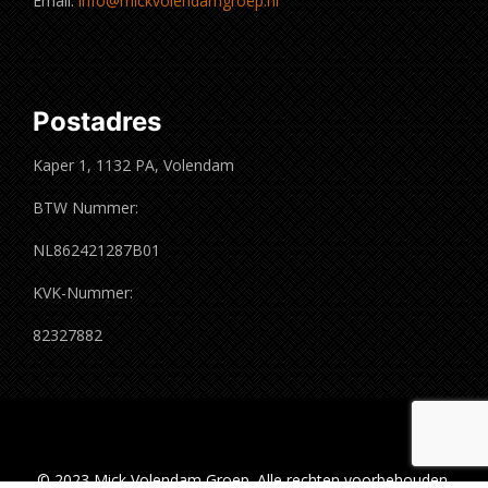
Email:
info@mickvolendamgroep.nl
Postadres
Kaper 1, 1132 PA, Volendam
BTW Nummer:
NL862421287B01
KVK-Nummer:
82327882
© 2023 Mick Volendam Groep. Alle rechten voorbehouden.