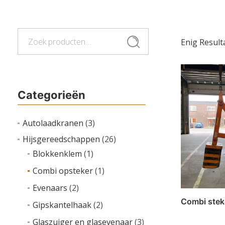
Zoeken
Zoeken
Enig Result
naar:
Categorieën
Autolaadkranen
(3)
Hijsgereedschappen
(26)
Blokkenklem
(1)
Combi opsteker
(1)
Evenaars
(2)
Combi stek
Gipskantelhaak
(2)
Glaszuiger en glasevenaar
(3)