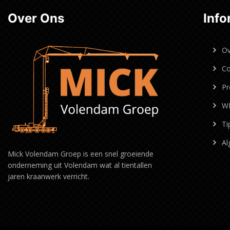
Over Ons
Info
Ov
Co
Pr
W
Ti
Al
Mick Volendam Groep is een snel groeiende
onderneming uit Volendam wat al tientallen
jaren kraanwerk verricht.