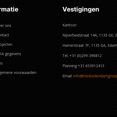
rmatie
Vestigingen
Kantoor:
er ons
ntact
Nijverheidstraat 14A, 1135 GE,
ojecten
Hamerstraat 7F, 1135 GA, Eda
KA gegevens
Tel. +31 (0)299-396812
ps
Planning +31 653912413
gemene voorwaarden
Email:
info@mickvolendamgroep