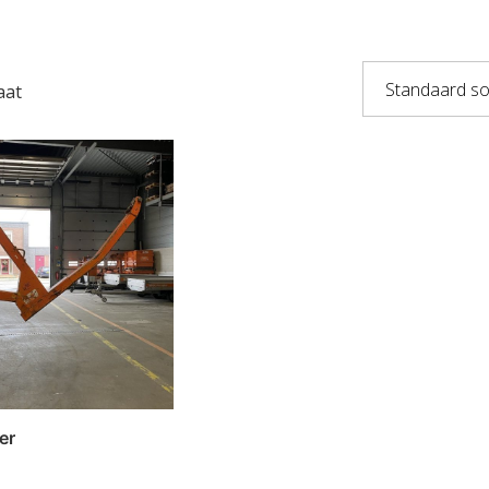
aat
er