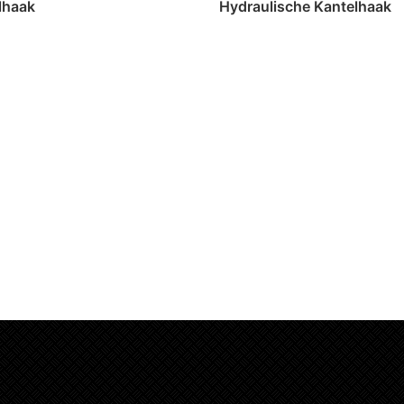
lhaak
Hydraulische Kantelhaak
erder
Lees verder