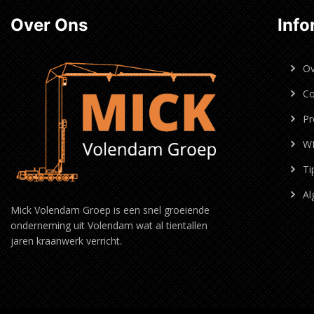
Over Ons
Info
Ov
Co
Pr
W
Ti
Al
Mick Volendam Groep is een snel groeiende
onderneming uit Volendam wat al tientallen
jaren kraanwerk verricht.