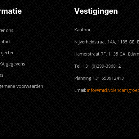
rmatie
Vestigingen
Kantoor:
er ons
ntact
Nijverheidstraat 14A, 1135 GE,
ojecten
Hamerstraat 7F, 1135 GA, Eda
KA gegevens
Tel. +31 (0)299-396812
ps
Planning +31 653912413
gemene voorwaarden
Email:
info@mickvolendamgroep