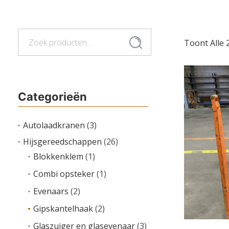
Zoeken
Zoeken
Toont Alle 
naar:
Categorieën
Autolaadkranen
(3)
Hijsgereedschappen
(26)
Blokkenklem
(1)
Combi opsteker
(1)
Evenaars
(2)
Gipskantelhaak
(2)
Glaszuiger en glasevenaar
(3)